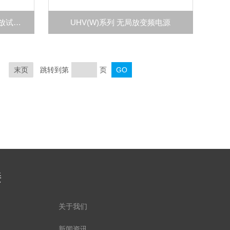
UHVQW系列 高压充气式无局放试验系统
UHV(W)系列 无局放变频电源
末页
跳转到第
页
接
关于我们
新闻资讯