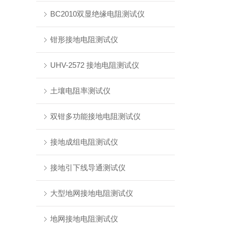
BC2010双显绝缘电阻测试仪
钳形接地电阻测试仪
UHV-2572 接地电阻测试仪
土壤电阻率测试仪
双钳多功能接地电阻测试仪
接地成组电阻测试仪
接地引下线导通测试仪
大型地网接地电阻测试仪
地网接地电阻测试仪