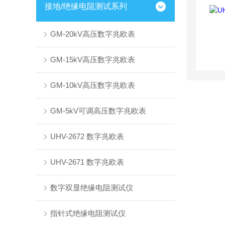
接地/绝缘电阻测试系列
GM-20kV高压数字兆欧表
GM-15kV高压数字兆欧表
GM-10kV高压数字兆欧表
GM-5kV可调高压数字兆欧表
UHV-2672 数字兆欧表
UHV-2671 数字兆欧表
数字双显绝缘电阻测试仪
指针式绝缘电阻测试仪