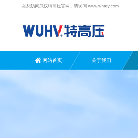
如想访问武汉特高压官网，请访问
www.whtgy.com
网站首页
关于我们