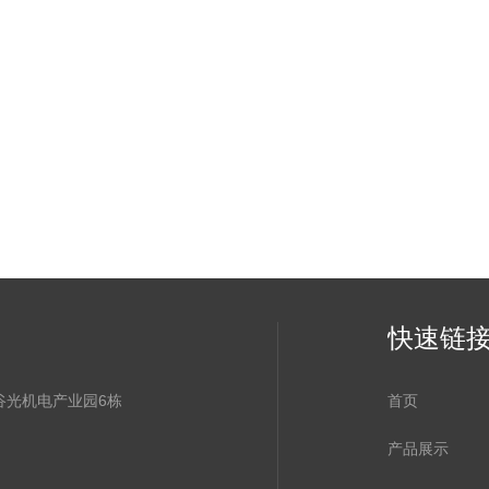
快速链
谷光机电产业园6栋
首页
产品展示