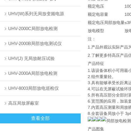
额定电压
10
UHV(W)系列无局放变频电源
额定电容量
100
额定电压局部放电量
≤3
UHV-2000C局部放电检测
放电模型
放
注：
UHV-2000B局部放电测试仪
1.产品外观以实际产
2.了解更多特高压产品
UHV(J) 无局放耐压试验
产品特征
1.该设备体积小可用最
UHV-2000A局部放电检测
2.组件重量轻。
3.具有能够承受长距离
UHV-8003局部放电巡检仪
4.可以在无屏蔽试验环
5.所有高压部分全部
6.宽范围的应用，加装
高压局放屏蔽室
7.内置高压测量和局放
8.全套设备局放小于 3
查看全部
产品图集