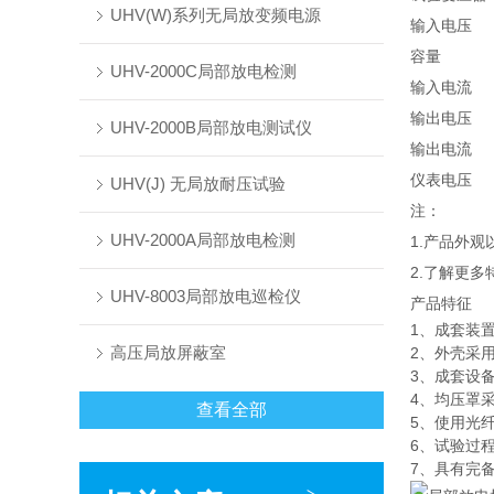
UHV(W)系列无局放变频电源
输入电压
容量
UHV-2000C局部放电检测
输入电流
输出电压
UHV-2000B局部放电测试仪
输出电流
仪表电压
UHV(J) 无局放耐压试验
注：
UHV-2000A局部放电检测
1.产品外
2.了解更
UHV-8003局部放电巡检仪
产品特征
1、成套装
高压局放屏蔽室
2、外壳采
3、成套设
4、均压罩
查看全部
5、使用光
6、试验过
7、具有完