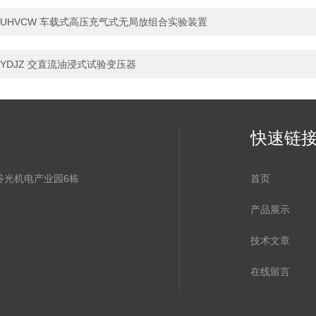
UHVCW 车载式高压充气式无局放组合实验装置
YDJZ 交直流油浸式试验变压器
快速链
谷光机电产业园6栋
首页
产品展示
技术文章
在线留言