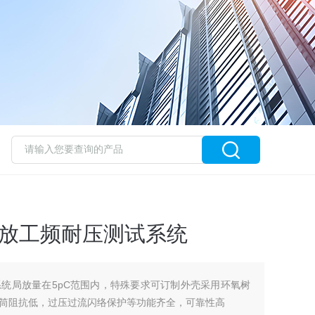
无局放工频耐压测试系统
统局放量在5pC范围内，特殊要求可订制外壳采用环氧树
筒阻抗低，过压过流闪络保护等功能齐全，可靠性高