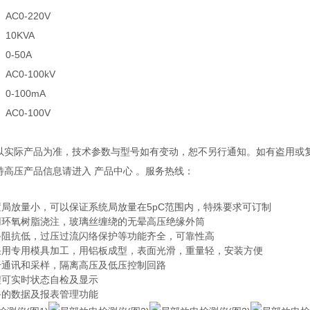
AC0-220V
10KVA
0-50A
AC0-100kV
0-100mA
AC0-100V
观以实际产品为准，技术参数与型号如有变动，恕不另行通知。如有盗用或
多特高压产品信息请进入 产品中心 。服务热线：
置局放量小，可以保证系统局放量在5pC范围内，特殊要求可订制
用环氧树脂浇注，玻璃丝缠绕的无晕高压绝缘外筒
备阻抗低，过压过流闪络保护等功能齐全，可靠性高
采用专用模具加工，用铝板成型，表面光滑，重量轻，安装方便
纤通讯和采样，隔离高压及低压控制回路
程可实时状态自检及显示
备的数据及报表管理功能