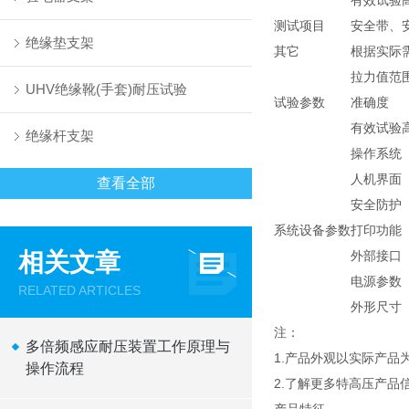
有效试验
测试项目
安全带、
绝缘垫支架
其它
根据实际
拉力值范
UHV绝缘靴(手套)耐压试验
试验参数
准确度
有效试验
绝缘杆支架
操作系统
人机界面
查看全部
安全防护
系统设备参数
打印功能
相关文章
外部接口
电源参数
RELATED ARTICLES
外形尺寸
注：
多倍频感应耐压装置工作原理与
1.产品外观以实际产
操作流程
2.了解更多特高压产品