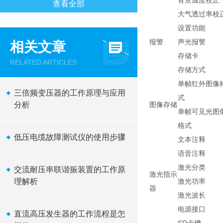
背景温度校正
查看全部
大气透过率校
设置功能
报警
声光报警
相关文章
存储卡
RELATED ARTICLES
存储方式
单帧红外图像
三倍频变压器的工作原理与应用
式
分析
图像存储
单帧可见光图
格式
低压电缆故障测试仪的使用步骤
文本注释
语音注释
激光分类
交流耐压串联谐振装置的工作原
激光指示
理解析
激光功率
器
激光波长
电源接口
直流高压发生器的工作流程是怎