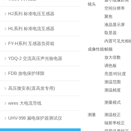
最小成像距离
镜头
空间分辨率
HJ系列 标准电压互感器
聚焦
液晶显示屏
HL系列 标准电流互感器
取景器
内置可见光相
FY-H系列 互感器负荷箱
成像性能
帧频
放大倍数
YDQ-2 交流高压声光验电器
调色板
FDB 放电保护球隙
亮度/对比度
测温范围
高压微安表(直高发专用)
测温精度
测量模式
wires 大电流导线
测量
测温校正
UHV-998 漏电保护器测试仪
辐射率校正