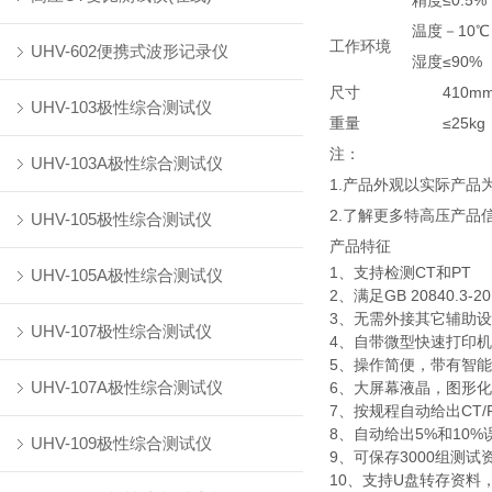
精度
≤0.5%
温度
－10℃
工作环境
UHV-602便携式波形记录仪
湿度
≤90%
尺寸
410mm
UHV-103极性综合测试仪
重量
≤25kg
注：
UHV-103A极性综合测试仪
1.产品外观以实际产
2.了解更多特高压产品
UHV-105极性综合测试仪
产品特征
1、支持检测CT和PT
UHV-105A极性综合测试仪
2、满足GB 20840.3-2
3、无需外接其它辅助
UHV-107极性综合测试仪
4、自带微型快速打印
5、操作简便，带有智
UHV-107A极性综合测试仪
6、大屏幕液晶，图形
7、按规程自动给出CT
8、自动给出5%和10
UHV-109极性综合测试仪
9、可保存3000组测
10、支持U盘转存资料