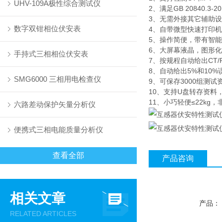
UHV-109A极性综合测试仪
2、满足GB 20840.3-2
3、无需外接其它辅助
数字双钳相位伏安表
4、自带微型快速打印
5、操作简便，带有智
6、大屏幕液晶，图形
手持式三相相位伏安表
7、按规程自动给出CT
8、自动给出5%和10
SMG6000 三相用电检查仪
9、可保存3000组测
10、支持U盘转存资料
11、小巧轻便≤22kg
六路差动保护矢量分析仪
便携式三相电能质量分析仪
查看全部
产品咨询
相关文章
产品：
RELATED ARTICLES