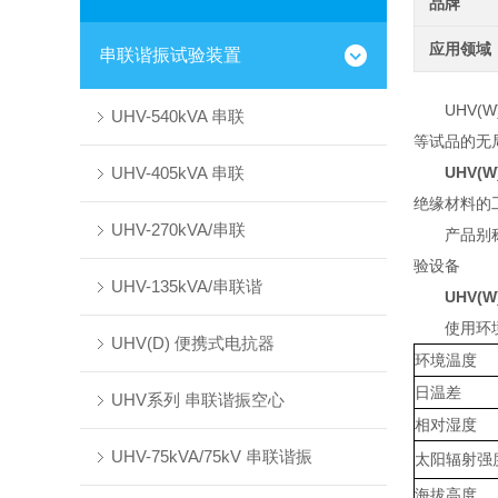
品牌
应用领域
串联谐振试验装置
UHV(W
UHV-540kVA 串联
等试品的无
UHV-405kVA 串联
UHV(W
绝缘材料的
UHV-270kVA/串联
产品别
验设备
UHV-135kVA/串联谐
UHV(W
使用环
UHV(D) 便携式电抗器
环境温度
日温差
UHV系列 串联谐振空心
相对湿度
UHV-75kVA/75kV 串联谐振
太阳辐射强
海拔高度