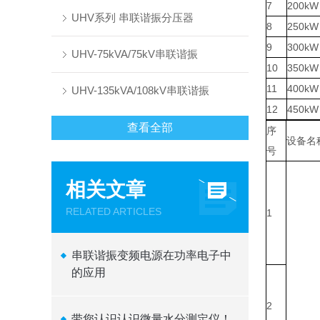
7
200kW
UHV系列 串联谐振分压器
8
250kW
9
300kW
UHV-75kVA/75kV串联谐振
10
350kW
11
400kW
UHV-135kVA/108kV串联谐振
12
450kW
查看全部
序
设备名
号
相关文章
RELATED ARTICLES
1
串联谐振变频电源在功率电子中
的应用
2
带您认识认识微量水分测定仪！