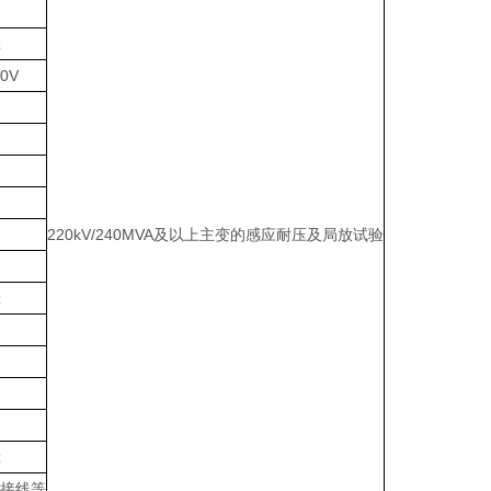
z
0V
220kV/240MVA及以上主变的感应耐压及局放试验
z
z
接线等