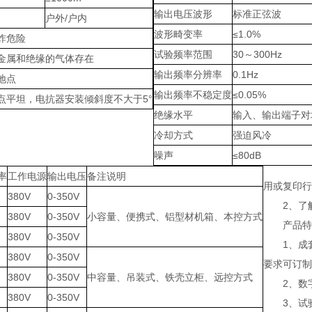
输出电压波形
标准正弦波
户外/户内
波形畸变率
≤1.0%
炸危险
试验频率范围
30～300Hz
金属和绝缘的气体存在
输出频率分辨率
0.1Hz
地点
输出频率不稳定度
≤0.05%
点平坦，电抗器安装倾斜度不大于5°
绝缘水平
输入、输出端子对地≥2
冷却方式
强迫风冷
噪声
≤80dB
率
工作电源
输出电压
备注说明
用或复印行
380V
0-350V
2、了解
380V
0-350V
小容量、便携式、铝型材机箱、本控方式
产品特
380V
0-350V
1、成套装
380V
0-350V
要求可订制
380V
0-350V
中容量、吊装式、铁壳立柜、远控方式
2、数字
380V
0-350V
3、试验