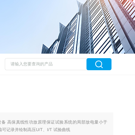
谐振设备 高保真线性功放原理保证试验系统的局部放电量小于
可记录并绘制高压U/T、I/T 试验曲线