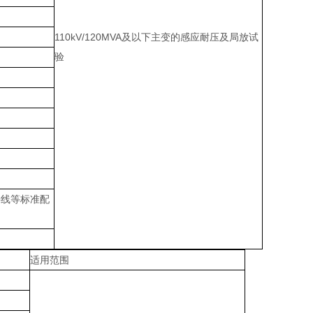
110kV/120MVA及以下主变的感应耐压及局放试
验
接线等标准配
适用范围