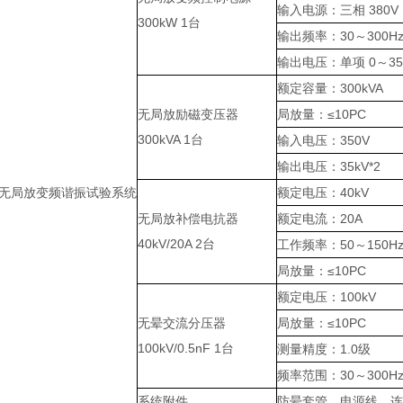
输入电源：三相 380V
300kW 1台
输出频率：30～300H
输出电压：单项 0～35
额定容量：300kVA
无局放励磁变压器
局放量：≤10PC
300kVA 1台
输入电压：350V
输出电压：35kV*2
kW无局放变频谐振试验系统
额定电压：40kV
无局放补偿电抗器
额定电流：20A
40kV/20A 2台
工作频率：50～150H
局放量：≤10PC
额定电压：100kV
无晕交流分压器
局放量：≤10PC
100kV/0.5nF 1台
测量精度：1.0级
频率范围：30～300H
系统附件
防晕套管、电源线、连