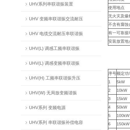
UHV系列串联谐振装置
使用地点
无火灾及爆
UHV 变频串联谐振交流耐压
不含有腐蚀
有一可靠接
UHV 电缆交流耐压串联谐振
安装放置地
UHV(L) 调感工频串联谐振
UHV(L) 调感变频串联谐振
序号
额定功
UHV(H) 工频串联谐振升压
1
5kW
2
10kW
UHV(W) 无局放变频谐振
3
15kW
4
50kW
UHV系列 变频电源
5
100kW
UHV系列 串联谐振补偿电容
6
150kW