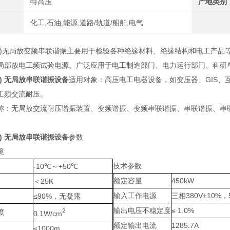
特高压
产地类别
化工,石油,能源,道路/轨道/船舶,电气
)无局放变频串联谐振主要用于检验各种绝缘材料、绝缘结构和电工产品
局部放电工频试验电源。广泛应用于电工制造部门、电力运行部门、科研
)
无局放串联谐振
设备
适用对象：高压电工电器设备，如变压器、GIS、
工频交流耐压。
称：无局放交流耐压谐振装置、变频谐振、变频串联谐振、串联谐振、串
)
无局放串联谐振
设备
参数
境
技术参数
-10℃～+50℃
额定容量
450kW
＜25K
输入工作电源
三相380V±10%，
≤90%，无凝露
输出电压不稳定度
≤ 1.0%
2
度
0.1W/cm
额定输出电流
1285.7A
≤1000m