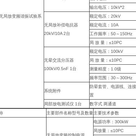
输出电压：10kV*2
kW无局放变频谐振试验系
额定电压：20kV
无局放补偿电抗器
额定电流：10A
20kV/10A 2台
工作频率：50～150Hz
局 放 量：≤10PC
额定电压：100kV
无晕交流分压器
局 放 量：≤10PC
100kV/0.5nF 1台
测量精度：1.0级
频率范围：30～300Hz
防晕套管、电源线、连
系统附件
置
局部放电测试仪 1台
数字式 两通道
称
主要部件名称型号及数量
主要技术参数
电源功率：300kW
局放量：≤10PC
无局放变频控制电源