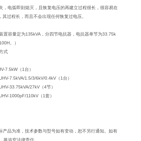
消失，电弧即刻熄灭，且恢复电压的再建立过程很长，很容易在
，其过程长，而且不会出现任何恢复过电压。
置容量定为135kVA，分四节电抗器，电抗器单节为33.75k
A/100H。）
方式
V-7.5kW（1台）
V-7.5kVA/1.5/3/6kV/0.4kV（1台）
HV-33.75kVA/27kV（4节）
HV-1000pF/110kV（1套）
实际产品为准，技术参数与型号如有变动，恕不另行通知。如有
，将追究法律责任。