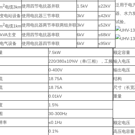
泛用于电
2
使用四节电抗器并联
1.5kV
≤22kV
mm
电缆3km
器、水力
等变电站设备
使用电抗器三节串联
3kV
≤42kV
试验。
2
使用电抗器两节串联两组并联
3kV
≤52kV
mm
电缆1km
00kVA主变
使用四节电抗器串联
6kV
≤68kV
等电气设备
使用电抗器四节串联
6kV
≤95kV
量
7.5kW
额定容量
220/380±10%V（单/三相），工频
输入电压
0-400V
输出电压
流
18.75A
结构
流
18.75A
尺寸（长宽
0.01kV
重量
度
1.5%
围
30-300Hz
辨率
≤0.1Hz
额定电压
0.1%
高压电容量