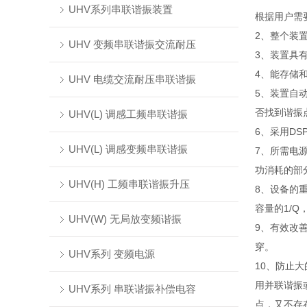
UHV系列串联谐振装置
根据用户需
2、整个装
UHV 变频串联谐振交流耐压
3、装置具
4、能存储
UHV 电缆交流耐压串联谐振
5、装置自
否找到谐振
UHV(L) 调感工频串联谐振
6、采用D
UHV(L) 调感变频串联谐振
7、所需电
功消耗的部
UHV(H) 工频串联谐振升压
8、设备的
容量的1/Q
UHV(W) 无局放变频谐振
9、有效改
穿。
UHV系列 变频电源
10、防止
用并联谐振
UHV系列 串联谐振补偿电容
点，又不存