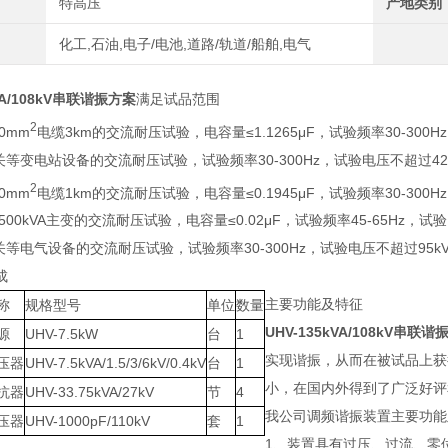
特高压
产地类别
化工,石油,电子/电池,道路/轨道/船舶,电气
kVA/108kV串联谐振方案
满足试品范围
2
00mm
电缆3km的交流耐压试验，电容量≤1.1265μF，试验频率30-300H
开关等变电站设备的交流耐压试验，试验频率30-300Hz，试验电压不超过42
2
00mm
电缆1km的交流耐压试验，电容量≤0.1945μF，试验频率30-300H
31500kVA主变的交流耐压试验，电容量≤0.02μF，试验频率45-65Hz，试验
开关等电气设备的交流耐压试验，试验频率30-300Hz，试验电压不超过95k
成
主要功能及特征
称
规格型号
单位
数量
UHV-135kVA/108kV串联
源
UHV-7.5kW
台
1
实现谐振，从而在被试品上获
压器
UHV-7.5kVA/1.5/3/6kV/0.4kV
台
1
小，在国内外得到了广泛好评
抗器
UHV-33.75kVA/27kV
节
4
我公司调频谐振装置主要功能
压器
UHV-1000pF/110kV
套
1
1、装置具有过压、过流、零