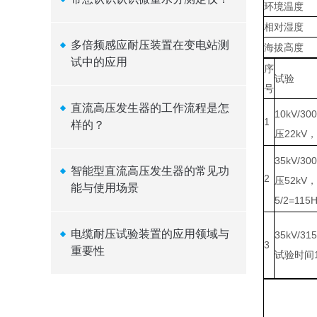
环境温度
相对湿度
多倍频感应耐压装置在变电站测
海拔高度
试中的应用
序
试验
号
直流高压发生器的工作流程是怎
10kV/30
1
样的？
压22kV
35kV/30
智能型直流高压发生器的常见功
2
压52kV
能与使用场景
5/2=115
电缆耐压试验装置的应用领域与
35kV/
3
重要性
试验时间1