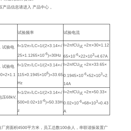
压产品信息请进入 产品中心 。
试验频率
试验电流
I=2πfCU
=2π×30×1.12
f=1/2π√LC=1/(2×3.14×√
试
z，试验电
-6
-6
3
25×1.1265×10
)=30Hz
65×10
×22×10
=4.67A
I=2πfCU
=2π×33.65×
f=1/2π√LC=1/(2×3.14×√
试
z，试验电
6
-6
3
2×1.1
115×0.1945×10
)=33.65
0.1945×10
×52×10
=2.
Hz
14A
I=2πfCU
=2π×50.33×
f=1/2π√LC=1/(2×3.14×√
试
压68kV,
-6
-6
3
500×0.02×10
)=50.33H
0.02×10
×68×10
=0.43
z
A
厂房面积4500平方米，员工总数100余人，串联谐振装置广