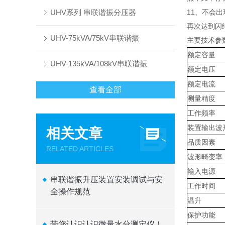
UHV系列 串联谐振分压器
11、不会
再次达到闪
UHV-75kVA/75kV串联谐振
主要技术参
额定容量
UHV-135kVA/108kV串联谐振
额定电压
额定电流
查看全部
测量精度
工作频率
装置输出波
相关文章
品质因素
RELATED ARTICLES
波形畸变率
输入电源
串联谐振升压装置安装调试与安
工作时间
全操作规范
温升
保护功能
带您认识认识微量水分测定仪！