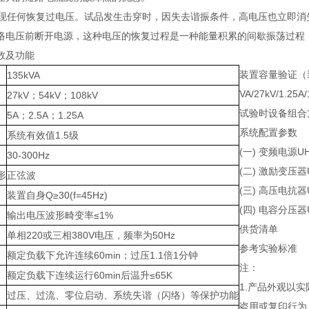
出现任何恢复过电压。试品发生击穿时，因失去谐振条件，高电压也立即
络电压前断开电源，这种电压的恢复过程是一种能量积累的间歇振荡过程
数及功能
装置容量验证（装
135kVA
VA/27kV/1.25
27kV；54kV；108kV
试验时设备组合
5A；2.5A；1.25A
系统配置参数
系统有效值1.5级
(一) 变频电源UH
30-300Hz
(二) 激励变压器UH
形
正弦波
(三) 高压电抗器U
装置自身Q≥30(f=45Hz)
(四) 电容分压器U
输出电压波形畸变率≤1%
供货清单
单相220或三相380V电压，频率为50Hz
参考实验标准
额定负载下允许连续60min；过压1.1倍1分钟
注：
额定负载下连续运行60min后温升≤65K
1.产品外观以
过压、过流、零位启动、系统失谐（闪络）等保护功能
盗用或复印行为