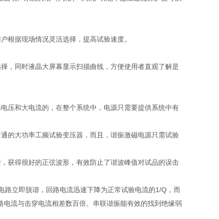
用户根据现场情况灵活选择，提高试验速度。
选择，同时液晶大屏幕显示扫描曲线，方便使用者直观了解是
。
高电压和大电流的，在整个系统中，电源只需要提供系统中有
普通的大功率工频试验变压器，而且，谐振激磁电源只需试验
变，获得很好的正弦波形，有效防止了谐波峰值对试品的误击
电路立即脱谐，回路电流迅速下降为正常试验电流的1/Q，而
路电流与击穿电流相差数百倍。串联谐振能有效的找到绝缘弱