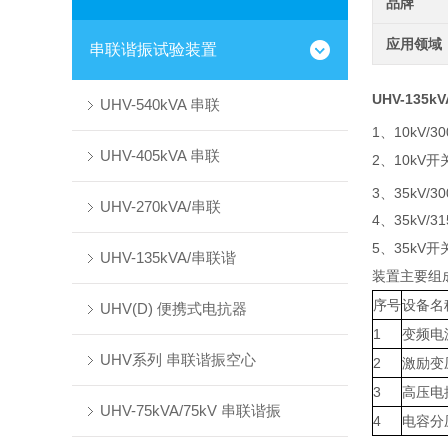
品牌
应用领域
串联谐振试验装置
UHV-135
UHV-540kVA 串联
1、10kV/3
UHV-405kVA 串联
2、10kV
3、35kV/3
UHV-270kVA/串联
4、35kV/
5、35kV
UHV-135kVA/串联谐
装置主要组
序号
设备名
UHV(D) 便携式电抗器
1
变频电
UHV系列 串联谐振空心
2
激励变
3
高压电
UHV-75kVA/75kV 串联谐振
4
电容分