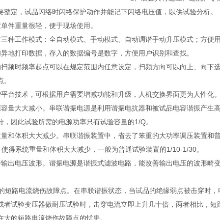
要整定，试品闪络时闪络保护动作并能记下闪络电压值，以供试验分析。
置单件重量很轻，便于现场使用。
有三种工作模式：全自动模式、手动模式、自动调谐手动升压模式；方便
和异地打印数据，存入的数据编号是数字，方便用户识别和查找。
动扫频时频率起点可以在规定范围内任意设定，扫频方向可以向上、向下
点。
SP平台技术，可根据用户需要增减功能和升级，人机交换界面更为人性化
源容量大大减小。串联谐振电源是利用谐振电抗器和被试品电容谐振产生
分，因此试验所需的电源功率只有试验容量的1/Q。
重量和体积大大减少。串联谐振装置中，省去了笨重的大功率调压装置和
，使得系统重量和体积大大减少，一般为普通试验装置的1/10-1/30。
善输出电压波形。谐振电源是谐振式滤波电路，能改善输出电压的波形畸
大的短路电流烧伤故障点。在串联谐振状态，当试品的绝缘弱点被击穿时，
或者试验变压器做耐压试验时，击穿电流立即上升几十倍，两者相比，短
在大的短路电流烧伤故障点的忧患。