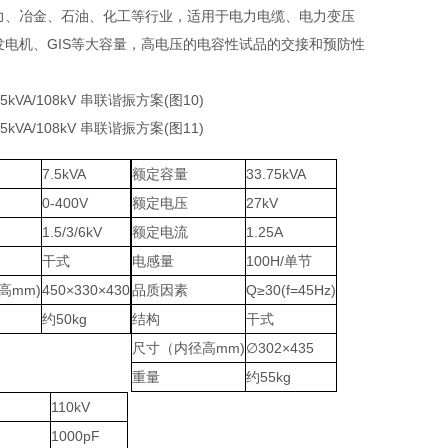
力、冶金、石油、化工等行业，适用于电力电缆、电力变压
发电机、GIS等大容量，高电压的电容性试品的交接和预防性
7.5kVA
额定容量
33.75kVA
0-400V
额定电压
27kV
1.5/3/6kV
额定电流
1.25A
干式
电感量
100H/单节
高mm)
450×330×430
品质因素
Q≥30(f=45Hz)
约50kg
结构
干式
尺寸（内径高mm)
∅302×435
重量
约55kg
110kV
1000pF