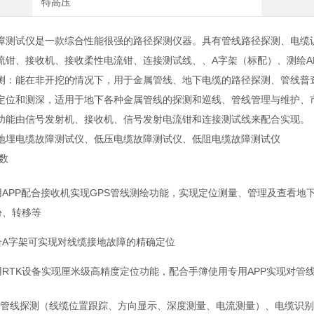
特高压
障测试仪是一款综合性能很强的路径探测仪器。具有管线路径探测、电缆
流钳、接收机、接收柔性电流钳、连接测试线、、A字架（标配）、测绘AP
测：能在非开挖的情况下，用于金属管线、地下电缆的路径探测、管线普
定位和测深，适用于地下各种金属管线的探测和巡线、管线管理与维护、
功能由信号发射机、接收机、信号发射电流钳和连接测试线来配合实现。
地埋电缆故障测试仪、低压电缆故障测试仪、低阻电缆故障测试仪
数
用APP配合接收机实现GPS管线测绘功能，实现定位测量、管理及查看
份、转移等
合A字架可实现对线缆接地故障的精确定位
用RTK设备实现厘米级高精度定位功能，配合手簿使用专用APP实现对管
管线探测（线缆位置跟踪、方向显示、深度测量、电流测量）、电缆识别