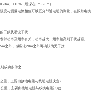
3m）±10%（埋深在3m~20m）
强度与测量电流相位可以区分邻近电缆的测量，在跟踪电缆
的工频及谐波干扰
发射功率及频率有关，功率越大、频率越高则干扰越强。
5m之外，感应法20m之外可确认为无干扰
识别成功条件之一
一
20公里，主要由接地电阻与线缆电阻决定)
~6公里，主要由接地电阻与线缆电阻决定)