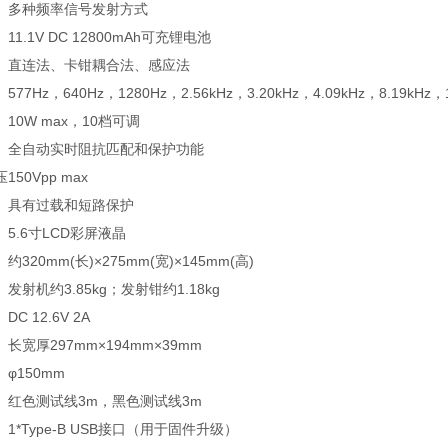
多种频率信号发射方式
11.1V DC 12800mAh可充锂电池
直连法、卡钳耦合法、感应法
577Hz，640Hz，1280Hz，2.56kHz，3.20kHz，4.09kHz，8.19kHz
10W max，10档可调
全自动实时阻抗匹配和保护功能
压
150Vpp max
具有过载和短路保护
5.6寸LCD彩屏液晶
约320mm(长)×275mm(宽)×145mm(高)
发射机约3.85kg；发射钳约1.18kg
DC 12.6V 2A
长宽厚297mm×194mm×39mm
φ150mm
红色测试线3m，黑色测试线3m
1*Type-B USB接口（用于固件升级）