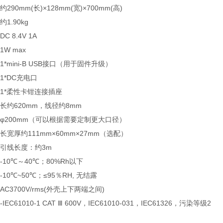
约290mm(长)×128mm(宽)×700mm(高)
约1.90kg
DC 8.4V 1A
1W max
1*mini-B USB接口（用于固件升级）
1*DC充电口
1*柔性卡钳连接插座
长约620mm，线径约8mm
φ200mm（可以根据需要定制更大口径）
长宽厚约111mm×60mm×27mm（选配）
引线长度：约3m
-10℃～40℃；80%Rh以下
-10℃~50℃；≤95％RH, 无结露
AC3700V/rms(外壳上下两端之间)
-IEC61010-1 CAT Ⅲ 600V，IEC61010-031，IEC61326，污染等级2