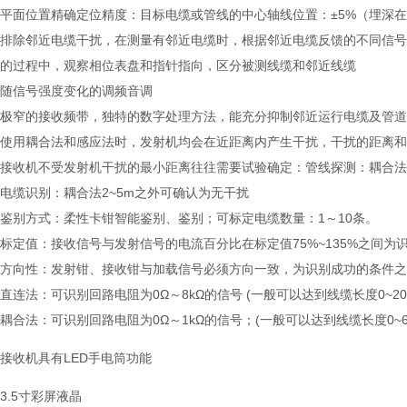
平面位置精确定位精度：目标电缆或管线的中心轴线位置：±5%（埋深在0~
排除邻近电缆干扰，在测量有邻近电缆时，根据邻近电缆反馈的不同信号
的过程中，观察相位表盘和指针指向，区分被测线缆和邻近线缆
随信号强度变化的调频音调
极窄的接收频带，独特的数字处理方法，能充分抑制邻近运行电缆及管道
使用耦合法和感应法时，发射机均会在近距离内产生干扰，干扰的距离和
接收机不受发射机干扰的最小距离往往需要试验确定：管线探测：耦合法
电缆识别：耦合法2~5m之外可确认为无干扰
鉴别方式：柔性卡钳智能鉴别、鉴别；可标定电缆数量：1～10条。
标定值：接收信号与发射信号的电流百分比在标定值75%~135%之间为
方向性：发射钳、接收钳与加载信号必须方向一致，为识别成功的条件之
直连法：可识别回路电阻为0Ω～8kΩ的信号 (一般可以达到线缆长度0~
耦合法：可识别回路电阻为0Ω～1kΩ的信号；(一般可以达到线缆长度0
接收机具有LED手电筒功能
3.5寸彩屏液晶