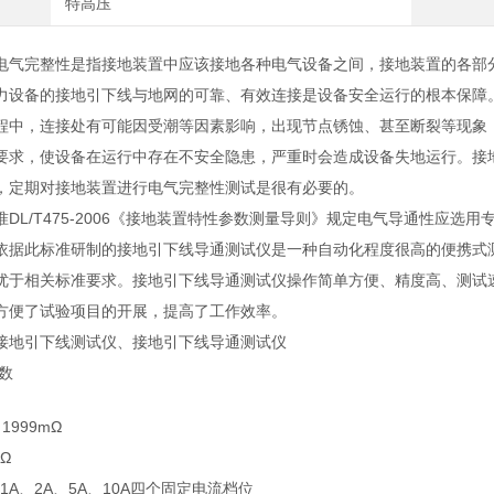
特高压
电气完整性是指接地装置中应该接地各种电气设备之间，接地装置的各部
力设备的接地引下线与地网的可靠、有效连接是设备安全运行的根本保障
程中，连接处有可能因受潮等因素影响，出现节点锈蚀、甚至断裂等现象
要求，使设备在运行中存在不安全隐患，严重时会造成设备失地运行。接
，定期对接地装置进行电气完整性测试是很有必要的。
DL/T475-2006《接地装置特性参数测量导则》规定电气导通性应选用
依据此标准研制的接地引下线导通测试仪是一种自动化程度很高的便携式测
优于相关标准要求。接地引下线导通测试仪操作简单方便、精度高、测试
方便了试验项目的开展，提高了工作效率。
接地引下线测试仪、接地引下线导通测试仪
数
1999mΩ
Ω
C1A、2A、5A、10A四个固定电流档位