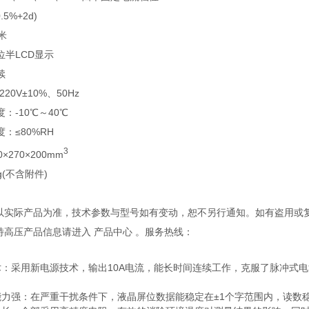
0.5%+2d)
米
位半LCD显示
续
220V±10%、50Hz
度：-10℃～40℃
度：≤80%RH
3
0×270×200mm
g(不含附件)
观以实际产品为准，技术参数与型号如有变动，恕不另行通知。如有盗用或
多特高压产品信息请进入 产品中心 。服务热线：
术：采用新电源技术，输出10A电流，能长时间连续工作，克服了脉冲式
能力强：在严重干扰条件下，液晶屏位数据能稳定在±1个字范围内，读数