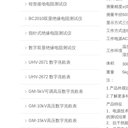
钳形接地电阻测试仪
测量精度
±(
测量半径
50
BC2010双显绝缘电阻测试仪
显示方式
三
工作方式
连
指针式绝缘电阻测试仪
工作电源
AC
温
数字双显绝缘电阻测试仪
工作环境
湿
UHV-2671 数字兆欧表
体积
30
重量
5k
UHV-2672 数字兆欧表
注：
1.产品外
GM-5kV可调高压数字兆欧表
2.了解更
产品特征
GM-10kV高压数字兆欧表
1、电源技
的测试结果
GM-15kV高压数字兆欧表
2、抗干扰