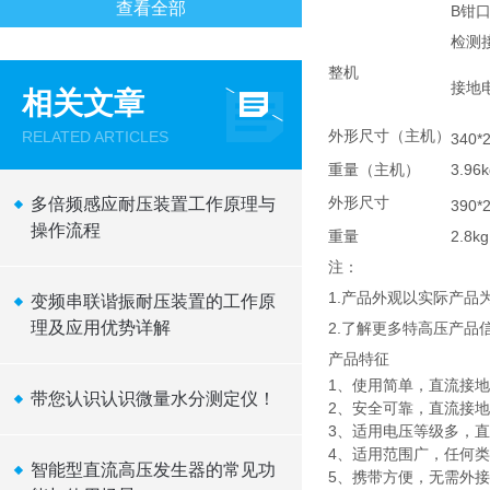
查看全部
B钳
检测
整机
接地
相关文章
外形尺寸（主机）
RELATED ARTICLES
340*
重量（主机）
3.96k
外形尺寸
多倍频感应耐压装置工作原理与
390*
操作流程
重量
2.8kg
注：
1.产品外观以实际产
变频串联谐振耐压装置的工作原
理及应用优势详解
2.了解更多特高压产品
产品特征
1、使用简单，直流接
带您认识认识微量水分测定仪！
2、安全可靠，直流接
3、适用电压等级多，直流
4、适用范围广，任何
智能型直流高压发生器的常见功
5、携带方便，无需外