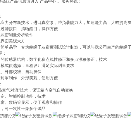
多特高压产品信息请进入 产品中心 。服务热线：
：
化应力分布新技术，进口真空泵，带负载能力大，加速能力高，大幅提高
置过滤接口，清晰醒目，操作方便
供灰密测量分析软件
互界面美观大方
作简单易学，专为绝缘子灰密度测试设计制造，可以与我公司生产的绝缘
平：
良的传感器结构，数字化多点线性修正和多点漂移修正，技术
量模式供选择，量程设计满足实际测量要求
检、外部校准、自动屏保
密封罩制作，外形美观，使用方便
：
冷热空气对流"技术，保证箱内空气自动变换
整定、智能控制功能，技术
示窗、数码管显示，便于观察和操作
版，可一次性干燥多个试品