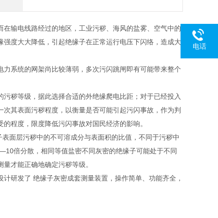
而在输电线路经过的地区，工业污秽、海风的盐雾、空气中的
缘强度大大降低，引起绝缘子在正常运行电压下闪络，造成大
电话
电力系统的网架尚比较薄弱，多次污闪跳闸即有可能带来整个
的污秽等级，据此选择合适的外绝缘爬电比距；对于已经投入
一次其表面污秽程度，以衡量是否可能引起污闪事故，作为判
受的程度，限度降低污闪事故对国民经济的影响。
子表面层污秽中的不可溶成分与表面积的比值，不同于污秽中
5—10倍分散，相同等值盐密不同灰密的绝缘子可能处于不同
测量才能正确地确定污秽等级。
设计研发了 绝缘子灰密成套测量装置，操作简单、功能齐全，