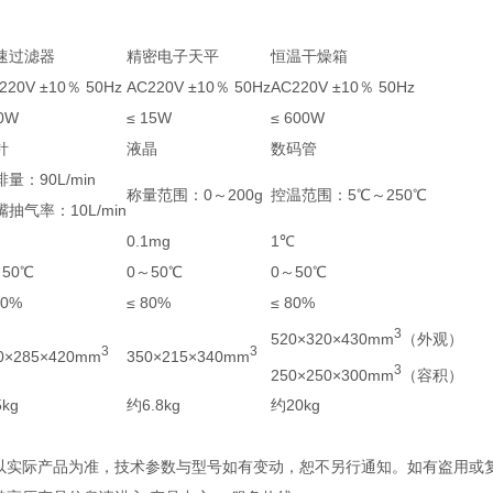
速过滤器
精密电子天平
恒温干燥箱
220V ±10％ 50Hz
AC220V ±10％ 50Hz
AC220V ±10％ 50Hz
0W
≤ 15W
≤ 600W
针
液晶
数码管
量：90L/min
称量范围：0～200g
控温范围：5℃～250℃
嘴抽气率：10L/min
0.1mg
1℃
～50℃
0～50℃
0～50℃
80%
≤ 80%
≤ 80%
3
520×320×430mm
（外观）
3
3
0×285×420mm
350×215×340mm
3
250×250×300mm
（容积）
kg
约6.8kg
约20kg
观以实际产品为准，技术参数与型号如有变动，恕不另行通知。如有盗用或