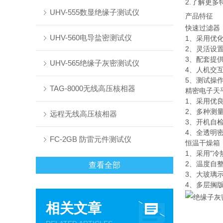
2.了解更
UHV-555数显绝缘子测试仪
产品特征
快速过滤器
UHV-560电导盐密测试仪
1、采用优
2、灵活设
3、配套提
UHV-565绝缘子灰密测试仪
4、人机交
5、测试操
TAG-8000无线高压核相器
精密电子天
1、采用优
2、多种测
远程无线高压核相器
3、开机自
4、全透明
FC-2GB 防雷元件测试仪
恒温干燥箱
1、采用"
2、温度自
查看全部
3、大玻璃
4、多层搁
相关文章