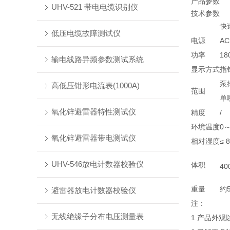
产品参数
UHV-521 带电电缆识别仪
技术参数
快
低压电缆故障测试仪
电源
AC
功率
18
输电线路异频参数测试系统
显示方式
指
泵排
高低压钳形电流表(1000A)
范围
单
氧化锌避雷器特性测试仪
精度
/
环境温度
0
氧化锌避雷器带电测试仪
相对湿度
≤ 
UHV-546放电计数器校验仪
体积
40
重量
约5
避雷器放电计数器校验仪
注：
无线绝缘子分布电压测量表
1.产品外