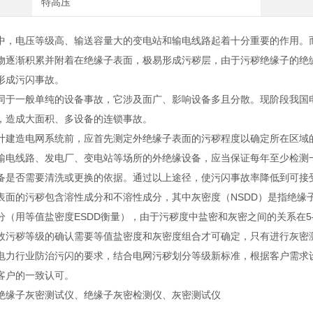
特高压
中，电压等级高、输送容量大的变电站和输电线路起着十分重要的作用。
物逐渐积累并附着在绝缘子表面，极易形成污秽层，由于污秽绝缘子的绝
形成污闪事故。
同于一般单纯的设备事故，它涉及面广、影响设备多且分散。现阶段我国
，造成大面积、多设备的连锁事故。
计建造电网系统前，应首先测定外绝缘子表面的污秽程度以确定所在区域
输电线路、发电厂、变电站等场所的外绝缘设备，应当保证每年至少检测
备是否需要清洗或更换的依据。通过以上途径，使污闪事故率降低到可接
表面的污秽包含溶性成分和不溶性成分，其中灰密度（NSDD）是指绝缘
分（用等值盐密度ESDD衡量），由于污秽度中盐密和灰密之间的关系在
故污秽等级的确认需要等值盐密度和灰密度组合才可确定，只有进行灰密
电力行业防治污闪的要求，结合电网污秽划分等级新标准，根据客户需求
客户的一致认可。
绝缘子灰密测试仪、绝缘子灰密检测仪、灰密测试仪