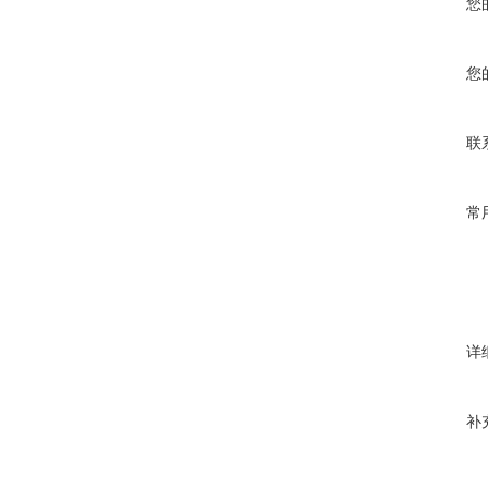
您
您
联
常
详
补