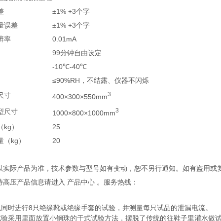
差
±1% +3个字
量误差
±1% +3个字
辨率
0.01mA
99分钟自由设定
-10℃-40℃
≤90%RH，不结露、仪器不闪烁
3
尺寸
400×300×550mm
3
型尺寸
1000×800×1000mm
kg）
25
量（kg）
20
观以实际产品为准，技术参数与型号如有变动，恕不另行通知。如有盗用或
多特高压产品信息请进入 产品中心 。服务热线：
以同时进行8只绝缘靴或绝缘手套的试验，并测量每只试品的泄漏电流。
试验采用里面放置小钢珠的干式试验方法，摆脱了传统的往鞋子里灌水做