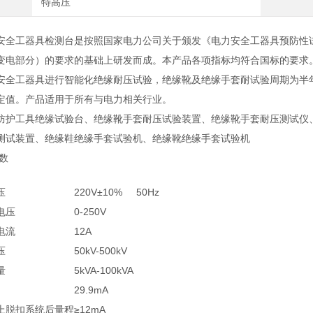
特高压
全工器具检测台是按照国家电力公司关于颁发《电力安全工器具预防性试验规程
变电部分）的要求的基础上研发而成。本产品各项指标均符合国标的要求
安全工器具进行智能化绝缘耐压试验，绝缘靴及绝缘手套耐试验周期为半
定值。产品适用于所有与电力相关行业。
防护工具绝缘试验台、绝缘靴手套耐压试验装置、绝缘靴手套耐压测试仪
测试装置、绝缘鞋绝缘手套试验机、绝缘靴绝缘手套试验机
数
压
220V±10% 50Hz
电压
0-250V
电流
12A
压
50kV-500kV
量
5kVA-100kVA
29.9mA
上脱扣系统后量程
≥12mA