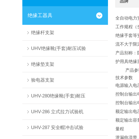
品牌
绝缘工器具
全自动电力安
工作规程（
绝缘杆支架
绝缘手套等
流不大于限
UHV绝缘靴(手套)耐压试验
产品别称：
护用具绝缘
绝缘垫支架
产品参
技术参数
验电器支架
电源输入电
控制台输出
UHV-280绝缘靴(手套)耐压
控制台输出
UHV-286 立式拉力试验机
额定输出电
额定输出容
UHV-287 安全帽冲击试验
量程
泄漏电流带