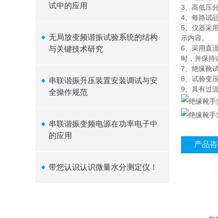
试中的应用
3、高低压
4、每路试
5、仪器采
无局放变频谐振试验系统的结构
示内容。
6、采用直
与关键技术研究
时，并保持
7、绝缘靴
8、试验变
串联谐振升压装置安装调试与安
9、具有过
全操作规范
串联谐振变频电源在功率电子中
的应用
产品咨
带您认识认识微量水分测定仪！