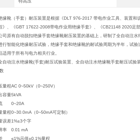
特高压
缘靴（手套）耐压装置是根据《DLT 976-2017 带电作业工具、装置和设
》、《GBT 17622-2008带电作业用绝缘手套》、《CB21148 2
公司原有自动脱扣绝缘手套绝缘靴耐压装置的基础上，研制了全自动注水
进行智能化绝缘耐压试验，绝缘手套和绝缘靴的耐试验周期为半年，试验
品适用于所有与电力相关行业。
全自动注水绝缘靴(手套)耐压试验装置、全自动注水绝缘靴手套耐压试验装
数
压量程
AC 0~50kV（0~250V）
出容量
5kVA
流
0~20A
量量程
0~30.0mA（0~50mA可定制）
量误差
1%±3个字
辨率
0.01 mA
差
≤1%示值±0.1%量程