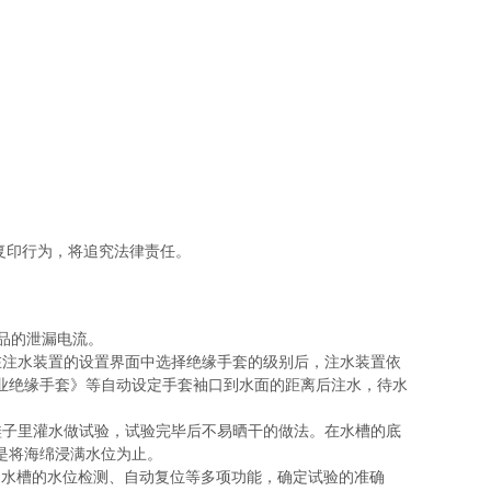
复印行为，将追究法律责任。
品的泄漏电流。
在注水装置的设置界面中选择绝缘手套的级别后，注水装置依
08带电作业绝缘手套》等自动设定手套袖口到水面的距离后注水，待水
鞋子里灌水做试验，试验完毕后不易晒干的做法。在水槽的底
是将海绵浸满水位为止。
、水槽的水位检测、自动复位等多项功能，确定试验的准确