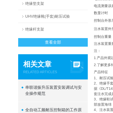
绝缘垫支架
电流测量误
数显计时
UHV绝缘靴(手套)耐压试验
控制台外形
注水装置外
绝缘杆支架
控制台重量
查看全部
注水装置重
注：
1.产品外
相关文章
2.了解更多
RELATED ARTICLES
产品特征
1、耐压试
2、绝缘手
串联谐振升压装置安装调试与安
据《DL/T
全操作规范
套注水完成
3、绝缘鞋
部放置海绵
全自动工频耐压控制箱的工作原
4、注水装