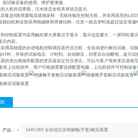
、使试验设备的使用、维护更便捷。
置的人机对话界面，注水状态全程具有状态提示。
流采集盒8路泄露电流就地采样、无线传输至控制主机，并采用高亮的LE
段脱扣机构全部采用电磁铁和弹簧结构，任意一路击穿时或超过设定泄漏
置和控制装置均采用触控屏大屏幕汉字显示，显示信息量大，一屏同时显
提示内容。
置采用高细度的步进电机控制调压器升压过程，全自动进行耐压试验。试
始计时，并保持试验电压、计时到、自动降压，到零后自动断电，提示试
压器的变比根据所配置的变压器设定升压变比，可以与客户现有变压器相
配套有上位机软件，用户可根据需要选择配置电脑，上位机软件可控制设
询
产品：