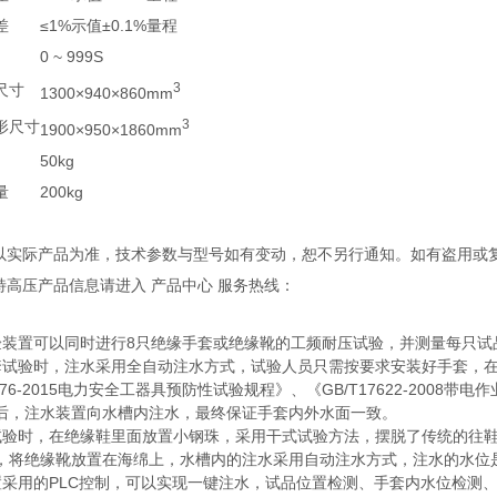
差
≤1%示值±0.1%量程
0 ~ 999S
3
尺寸
1300×940×860mm
3
形尺寸
1900×950×1860mm
50kg
量
200kg
观以实际产品为准，技术参数与型号如有变动，恕不另行通知。如有盗用或
特高压产品信息请进入 产品中心 服务热线：
验装置可以同时进行8只绝缘手套或绝缘靴的工频耐压试验，并测量每只试
套试验时，注水采用全自动注水方式，试验人员只需按要求安装好手套，
1476-2015电力安全工器具预防性试验规程》、《GB/T17622-20
后，注水装置向水槽内注水，最终保证手套内外水面一致。
试验时，在绝缘鞋里面放置小钢珠，采用干式试验方法，摆脱了传统的往
，将绝缘靴放置在海绵上，水槽内的注水采用自动注水方式，注水的水位
置采用的PLC控制，可以实现一键注水，试品位置检测、手套内水位检测