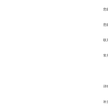
您
您
联
常
详
补