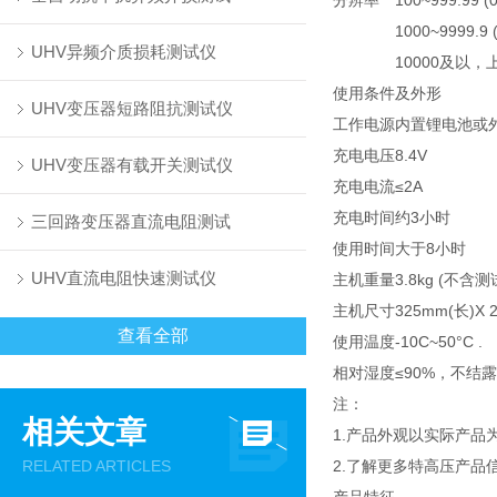
分辨率
100~999.99 (0
1000~9999.9 (
UHV异频介质损耗测试仪
10000及以，上
使用条件及外形
UHV变压器短路阻抗测试仪
工作电源
内置锂电池或外置
充电电压
8.4V
UHV变压器有载开关测试仪
充电电流
≤2A
充电时间
约3小时
三回路变压器直流电阻测试
使用时间
大于8小时
UHV直流电阻快速测试仪
主机重量
3.8kg (不含测
主机尺寸
325mm(长)X 
查看全部
使用温度
-10C~50°C .
相对湿度
≤90%，不结露
注：
相关文章
1.产品外观以实际产
RELATED ARTICLES
2.了解更多特高压产品