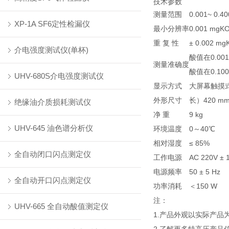
技术参数
测量范围
0.001~ 0.4
XP-1A SF6定性检漏仪
最小分辨率
0.001 mgK
重 复 性
± 0.002 mg
介电强度测试仪(单杯)
酸值在0.001~
测量准确度
酸值在0.100
UHV-680S介电强度测试仪
显示方式
大屏幕触摸
外形尺寸
长）420 m
绝缘油介质损耗测试仪
净 重
9 kg
UHV-645 油色谱分析仪
环境温度
0～40℃
相对湿度
≤ 85%
全自动闭口闪点测定仪
工作电源
AC 220V ± 
电源频率
50 ± 5 Hz
全自动开口闪点测定仪
功率消耗
＜150 W
注：
UHV-665 全自动酸值测定仪
1.产品外观以实际产