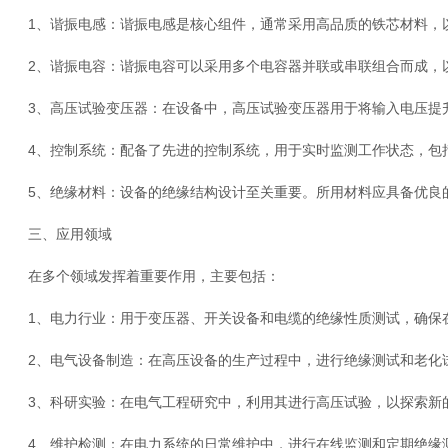
1、谐振电感：谐振电感是核心组件，通常采用高品质的铁芯材料，以
2、谐振电容：谐振电容可以采用多个电容器并联或串联组合而成，以
3、高压试验变压器：在设备中，高压试验变压器用于将输入电压提升
4、控制系统：配备了先进的控制系统，用于实时监测工作状态，包括
5、绝缘材料：设备的绝缘结构设计至关重要。所用材料应具备优良的
三、应用领域
在多个领域发挥着重要作用，主要包括：
1、电力行业：用于变压器、开关设备和电缆的绝缘性质测试，确保
2、电气设备制造：在高压设备的生产过程中，进行绝缘测试和老化
3、科研实验：在电气工程研究中，利用其进行高压试验，以探索新
4、维护检测：在电力系统的日常维护中，进行在线监测和定期绝缘测